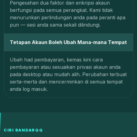
Pengesahan dua faktor dan enkripsi akaun
berfungsi pada semua perangkat. Kami tidak
menurunkan perlindungan anda pada peranti apa
pun — sesi anda sama sekali dilindungi.
Tetapan Akaun Boleh Ubah Mana-mana Tempat
Ubah had pembayaran, kemas kini cara
pembayaran atau sesuaikan privasi akaun anda
pada desktop atau mudah alih. Perubahan terbuat
serta-merta dan mencerminkan di semua tempat
anda log masuk.
CIRI BANDARQQ