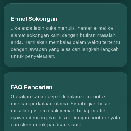
E-mel Sokongan
Jika anda lebih suka menulis, hantar e-mel ke
alamat sokongan kami dengan butiran masalah
anda. Kami akan membalas dalam waktu tertentu
dengan jawapan yang jelas dan langkah-langkah
untuk penyelesaian.
FAQ Pencarian
Gunakan carian cepat di halaman ini untuk
mencari perkataan utama. Sebahagian besar
masalah pertama kali pemain hadapi sudah
dijawab dengan jelas di sini, dengan contoh nyata
dan skrin untuk panduan visual.