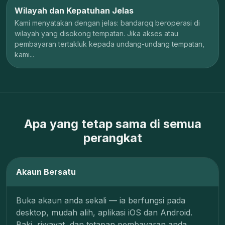
Wilayah dan Kepatuhan Jelas
Kami menyatakan dengan jelas: bandarqq beroperasi di
wilayah yang disokong tempatan. Jika akses atau
pembayaran tertakluk kepada undang-undang tempatan,
kami...
Apa yang tetap sama di semua
perangkat
Akaun Bersatu
Buka akaun anda sekali — ia berfungsi pada
desktop, mudah alih, aplikasi iOS dan Android.
Baki, riwayat, dan tetapan pembayaran anda