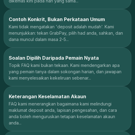
dikemas kini pada hari yang sama...
Contoh Konkrit, Bukan Perkataan Umum
Kami tidak mengatakan 'deposit adalah mudah'. Kami
menunjukkan: tekan GrabPay, pilih had anda, sahkan, dan
dana muncul dalam masa 2-5...
Soalan Dipilih Daripada Pemain Nyata
Topik FAQ kami bukan tekaan. Kami mendengarkan apa
yang pemain tanya dalam sokongan harian, dan jawapan
kami menyelesaikan kekeliruan sebenar...
Keterangan Keselamatan Akaun
FAQ kami menerangkan bagaimana kami melindungi
maklumat deposit anda, lapisan pengesahan, dan cara
anda boleh menguruskan tetapan keselamatan akaun
anda...