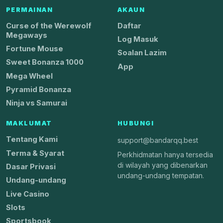
PERMAINAN
AKAUN
Curse of the Werewolf
Daftar
Megaways
Log Masuk
Fortune Mouse
Soalan Lazim
Sweet Bonanza 1000
App
Mega Wheel
Pyramid Bonanza
Ninja vs Samurai
MAKLUMAT
HUBUNGI
Tentang Kami
support@bandarqq.best
Terma & Syarat
Perkhidmatan hanya tersedia
di wilayah yang dibenarkan
Dasar Privasi
undang-undang tempatan.
Undang-undang
Live Casino
Slots
Sportsbook