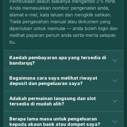
Pembukaan akaun biasanya mengambil 2-5 minit.
Anda memasukkan nombor pengenalan anda,
alamat e-mel, kata laluan dan mengklik sahkan.
Tiada pengesahan manual atau dokumen yang
diperlukan untuk memulai — anda boleh login dan
melihat paparan penuh anda serta-merta selepas
itu.
Kaedah pembayaran apa yang tersedia di
bandarqq?
Bagaimana cara saya melihat riwayat
deposit dan pengeluaran saya?
Adakah permainan langsung dan slot
tersedia di mudah alih?
Berapa lama masa untuk pengeluaran
kepada akaun bank atau dompet saya?